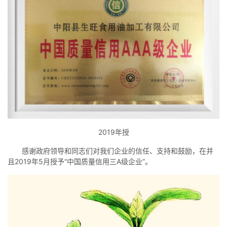
2019年授
感谢政府领导和同志们对我们企业的信任、支持和鼓励，在并
且2019年5月授予“中国质量信用三A级企业”。