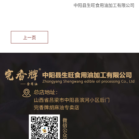
中阳县生旺食用油加工有限公司
上一页