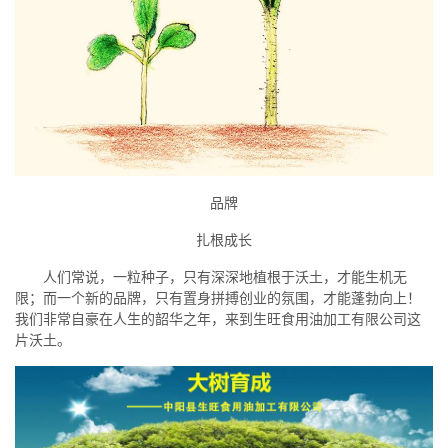
品牌
扎根成长
人们常说，一粒种子，只有深深地植根于沃土，才能生机无
限；而一个新的品牌，只有置身拼搏创业的氛围，才能蓬勃向上！
我们非常自豪在人生的韶华之年，来到生旺食用油加工有限公司这
片沃土。